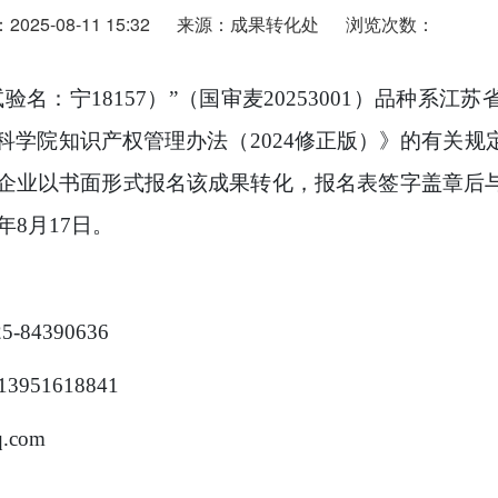
25-08-11 15:32
来源：成果转化处
浏览次数：
试验名：宁
18157
）
”
（国审麦
20253001
）品种系江苏
科学院知识产权管理办法（
2024
修正版）》的有关规
企业以书面形式报名该成果转化，报名表签字盖章后
年
8
月
17
日。
25-84390636
13951618841
.com