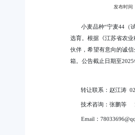
发布时间：20
小麦品种
“
宁麦
44
（
选育
。根据《江苏省农业
伙伴，希望有意向的诚信
箱。公告截止日期至
2025
转让联系：赵江涛
0
技术咨询：张鹏等
Email
：
78033696@qq