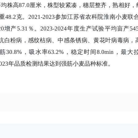
。平均株高87.0厘米，株型较紧凑，穗层整齐，熟相好，
重48.2克。2021-2023参加江苏省农科院淮南小
0增产5.31％。2023-2024年度生产试验平均亩产5
高抗白粉病，感纹枯病、中感条锈病、黄花叶病毒病，高感
筋30.8%，吸水率63.2%，稳定时间8.0min，最大
2。2023年品质检测结果达到强筋小麦品种标准。