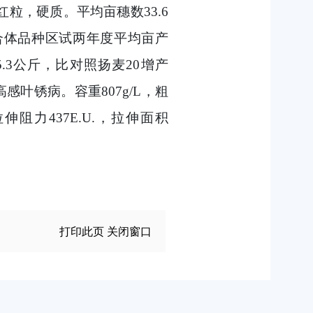
红粒，硬质。平均亩穗数33.6
麦联合体品种区试两年度平均亩产
45.3公斤，比对照扬麦20增产
叶锈病。容重807g/L，粗
拉伸阻力437E.U.，拉伸面积
打印此页
关闭窗口