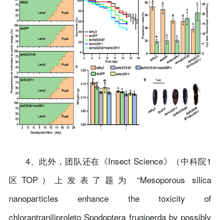
4、此外，团队还在《Insect Science》（中科院1
区TOP）上发表了题为 “Mesoporous silica
nanoparticles enhance the toxicity of
chlorantraniliproleto Spodoptera frugiperda by possibly