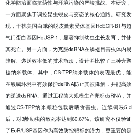
化学防治面临抗药性与环境污染的严峻挑战。本研究，
一方面聚焦于调控昆虫蜕皮与变态的核心通路。研究发
现，干扰美国白蛾的蜕皮激素受体基因HcECR-B1与超
气门蛋白基因HcUSP-1，显著抑制幼虫生长发育，并使
其死亡。另一方面，为克服dsRNA在鳞翅目害虫体内易
降解、递送效率低的技术瓶颈，设计并比较了三种壳聚
糖纳米载体。其中，CS-TPP纳米载体的表现最优，能
在酸碱环境中有效保护dsRNA防止其被降解，并能高效
的递送dsRNA。通过工程菌大规模生产靶标dsRNA，并
通过CS-TPP纳米颗粒包载后喂食害虫。连续饲喂5 d
后，对3龄幼虫的致死率达到60.67%。该研究不仅验证
了EcR/USP基因作为高效防控靶标的潜力，更重要的是