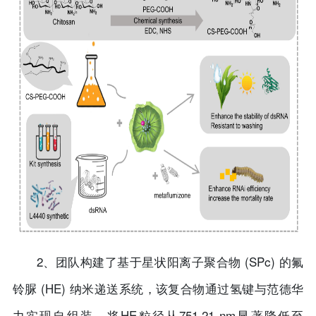
2、团队构建了基于星状阳离子聚合物 (SPc) 的氟
铃脲 (HE) 纳米递送系统，该复合物通过氢键与范德华
力实现自组装，将HE粒径从751.21 nm显著降低至