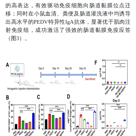
的高表达，有效驱动免疫细胞向肠道黏膜位点迁
移；同时在小鼠血清、粪便及肠道灌洗液中均诱导
出高水平的
PEDV
特异性
IgA
抗体，显著优于肌肉注
射免疫组，成功激活了强效的肠道黏膜免疫应答
（图
3
）。