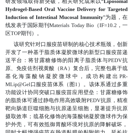
研发领域取得新突破，相关研究成果以“
Liposomal
Hydrogel-Based Oral Vaccine Delivery for Targeted
Induction of Intestinal Mucosal Immunity
”为题，在
线发表于国际期刊Materials Today Bio（IF=10.2，一
区TOP期刊）。
该研究针对口服疫苗研制的核心技术瓶颈，创新
开发了一种基于脂质体凝胶微球的新型口服疫苗递
送平台：将甘露糖修饰的阳离子脂质体与PEDV抗
原、免疫佐剂视黄酸（RA）复合后，完整包裹于巯
基化海藻酸钠凝胶微球中，成功构建出PR-
MLip@Gel口服疫苗体系（图1）。该体系通过多重
功能设计协同突破口服疫苗应用壁垒：甘露糖修饰
的脂质体可通过静电作用高效吸附PEDV抗原，精准
靶向肠道巨噬细胞与抗原递呈细胞，显著提升抗原
摄取效率；巯基化修饰的海藻酸钠凝胶微球作为保
护外壳，可有效抵御胃酸环境对抗原的降解破坏，
同时大幅增强疫苗在肠道黏膜的黏附能力，延长抗