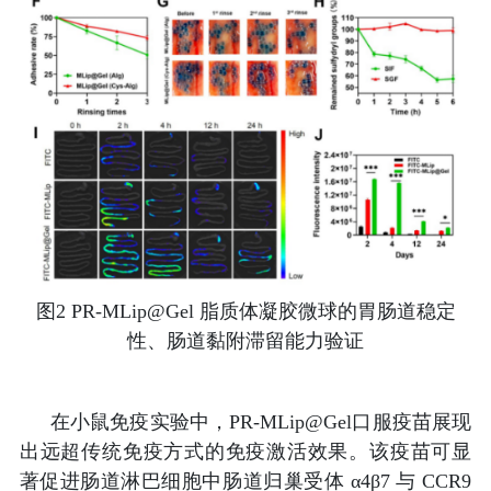
图2
PR-MLip@Gel 脂质体凝胶微球的胃肠道稳定
性、肠道黏附滞留能力验证
在小鼠免疫实验中，
PR-MLip@Gel
口服疫苗展现
出远超传统免疫方式的免疫激活效果。该疫苗可显
著促进肠道淋巴细胞中肠道归巢受体
α4β7 与 CCR9