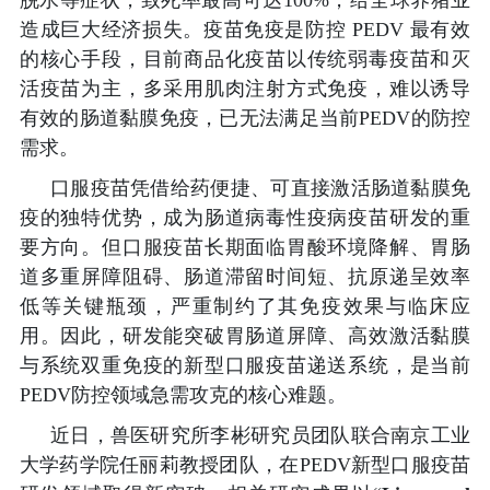
脱水等症状，致死率最高可达
100%
，给全球养猪业
造成巨大经济损失。疫苗免疫是防控
PEDV
最有效
的核心手段，目前商品化疫苗以传统弱毒疫苗和灭
活疫苗为主，多采用肌肉注射方式免疫，难以诱导
有效的肠道黏膜免疫，已无法满足当前PEDV的防控
需求。
口服疫苗凭借给药便捷、可直接激活肠道黏膜免
疫的独特优势，成为肠道病毒性疫病疫苗研发的重
要方向。但口服疫苗长期面临胃酸环境降解、胃肠
道多重屏障阻碍、肠道滞留时间短、抗原递呈效率
低等关键瓶颈，严重制约了其免疫效果与临床应
用。因此，研发能突破胃肠道屏障、高效激活黏膜
与系统双重免疫的新型口服疫苗递送系统，是当前
PEDV
防控领域急需攻克的核心难题。
近日，兽医研究所李彬研究员团队联合南京工业
大学药学院任丽莉教授团队，在PEDV新型口服疫苗