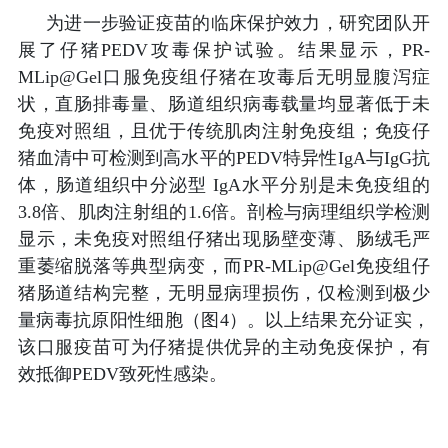
为进一步验证疫苗的临床保护效力，研究团队开
展了仔猪
PEDV
攻毒保护试验。结果显示，
PR-
MLip@Gel
口服免疫组仔猪在攻毒后无明显腹泻症
状，直肠排毒量、肠道组织病毒载量均显著低于未
免疫对照组，且优于传统肌肉注射免疫组；免疫仔
猪血清中可检测到高水平的
PEDV
特异性
IgA
与
IgG
抗
体，肠道组织中分泌型
IgA
水平分别是未免疫组的
3.8
倍、肌肉注射组的
1.6
倍。剖检与病理组织学检测
显示，未免疫对照组仔猪出现肠壁变薄、肠绒毛严
重萎缩脱落等典型病变，而
PR-MLip@Gel
免疫组仔
猪肠道结构完整，无明显病理损伤，仅检测到极少
量病毒抗原阳性细胞（图
4
）。以上结果充分证实，
该口服疫苗可为仔猪提供优异的主动免疫保护，有
效抵御
PEDV
致死性感染。