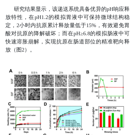
研究结果显示，该递送系统具备优异的
pH
响应释
放特性，在
pH1.2
的模拟胃液中可保持微球结构稳
定，
2
小时内抗原累计释放量低于
15%
，有效避免胃
酸对抗原的降解破坏；而在
pH≥6.8
的模拟肠液中可
快速溶胀崩解，实现抗原在肠道部位的精准靶向释
放（图
2
）。