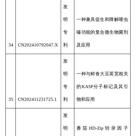
发
明
一种兼具促生和降解噻虫
专
嗪功能的复合微生物菌剂
34
CN202410792047.X
利
及应用
发
明
一种与鲜食大豆荚宽相关
专
的KASP分子标记及其引
35
CN202411231725.1
利
物和应用
发
明
番茄HD-Zip转录因子