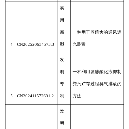
实
用
新
一种用于养殖舍的通风遮
4
CN202520634573.3
型
光装置
发
明
一种利用发酵酸化液抑制
专
粪污贮存过程臭气排放的
5
CN202411572691.2
利
方法
发
明