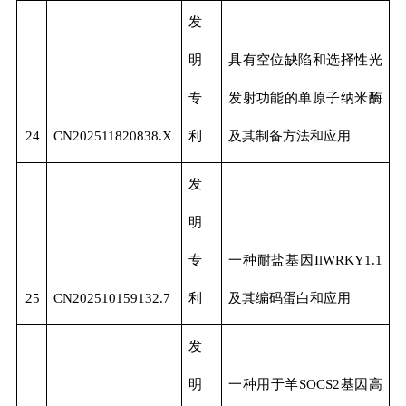
发
明
具有空位缺陷和选择性光
专
发射功能的单原子纳米酶
24
CN202511820838.X
利
及其制备方法和应用
发
明
专
一种耐盐基因IlWRKY1.1
25
CN202510159132.7
利
及其编码蛋白和应用
发
明
一种用于羊SOCS2基因高