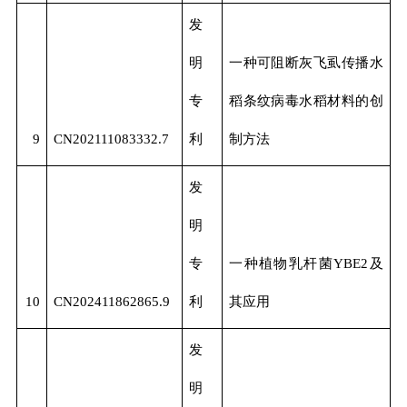
发
明
一种可阻断灰飞虱传播水
专
稻条纹病毒水稻材料的创
9
CN202111083332.7
利
制方法
发
明
专
一种植物乳杆菌YBE2及
10
CN202411862865.9
利
其应用
发
明