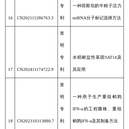
专
一种荷斯坦奶牛精子活力
16
CN202111286763.3
利
miRNA分子标记选择方法
发
明
专
水稻耐盐性基因SAT14及
17
CN202411174722.9
利
其应用
发
明
一种用于生产重组鹌鹑
专
IFN-α的工程菌株、重组
18
CN202310313880.7
利
鹌鹑IFN-α及其制备方法