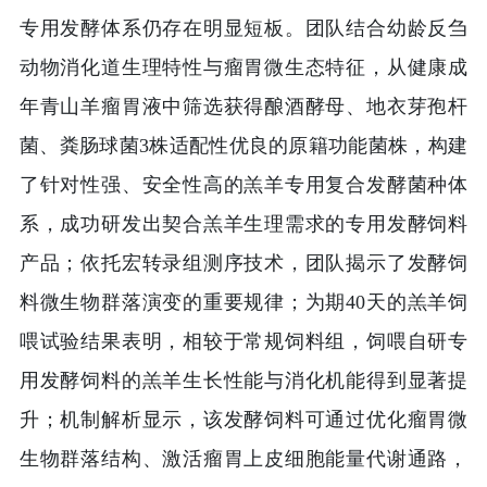
专用发酵体系仍存在明显短板。团队结合幼龄反刍
动物消化道生理特性与瘤胃微生态特征，从健康成
年青山羊瘤胃液中筛选获得酿酒酵母、地衣芽孢杆
菌、粪肠球菌3株适配性优良的原籍功能菌株，构建
了针对性强、安全性高的羔羊专用复合发酵菌种体
系，成功研发出契合羔羊生理需求的专用发酵饲料
产品；依托宏转录组测序技术，团队揭示了发酵饲
料微生物群落演变的重要规律；为期40天的羔羊饲
喂试验结果表明，相较于常规饲料组，饲喂自研专
用发酵饲料的羔羊生长性能与消化机能得到显著提
升；机制解析显示，该发酵饲料可通过优化瘤胃微
生物群落结构、激活瘤胃上皮细胞能量代谢通路，